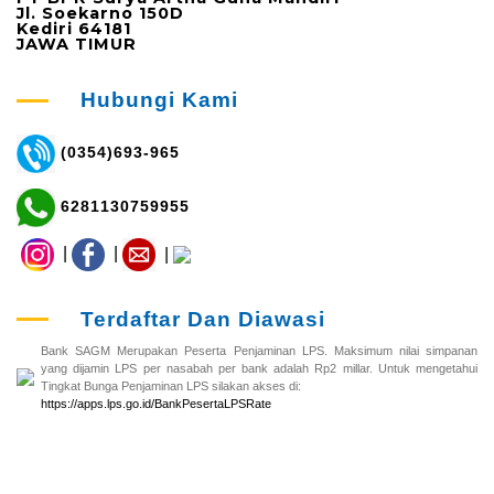
Jl. Soekarno 150D
Kediri 64181
JAWA TIMUR
Hubungi Kami
(0354)693-965
6281130759955
|
|
|
Terdaftar Dan Diawasi
Bank SAGM Merupakan Peserta Penjaminan LPS. Maksimum nilai simpanan
yang dijamin LPS per nasabah per bank adalah Rp2 millar. Untuk mengetahui
Tingkat Bunga Penjaminan LPS silakan akses di:
https://apps.lps.go.id/BankPesertaLPSRate
Copyright @BPRSAGM